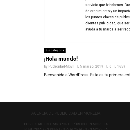
servicio que brindamos. Bu
de crecimiento y un impact
los puntos claves de public
clientes publicidad, que s
ayuda a tu marca a ser reco
Sin categoría
¡Hola mundo!
by
Publicidad-Movil
5 marzo, 2019
0
1659
Bienvenido a WordPress. Esta es tu primera entr
AGENCIA DE PUBLICIDAD EN MORELIA
PUBLICIDAD EN TRANSPORTE PÚBLICO EN MORELIA
PUBLICIDAD EN PUENTES PEATONALES EN MORELIA