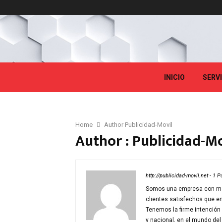
INICIO
SERV
Home
Author
Publicidad-Movil
Author :
Publicidad-Mo
http://publicidad-movil.net
-
1 P
Somos una empresa con más
clientes satisfechos que e
Tenemos la firme intención
y nacional, en el mundo del