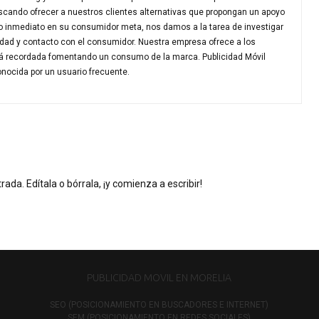
scando ofrecer a nuestros clientes alternativas que propongan un apoyo
o inmediato en su consumidor meta, nos damos a la tarea de investigar
idad y contacto con el consumidor. Nuestra empresa ofrece a los
erá recordada fomentando un consumo de la marca. Publicidad Móvil
nocida por un usuario frecuente.
ada. Edítala o bórrala, ¡y comienza a escribir!
PUBLICIDAD MOVIL EN MORELIA
SEO (POSICIONAMIENTO EN BUSCADORES E INTERNET)
SEM (POSICIONAMIENTO EN REDES SOCIALES)